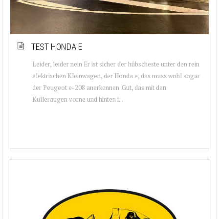
TEST HONDA E
Leider, leider nein Er ist sicher der hübscheste unter den rein
elektrischen Kleinwagen, der Honda e, das muss wohl sogar
der Peugeot e-208 anerkennen. Gut, das mit den
Kulleraugen vorne und hinten i...