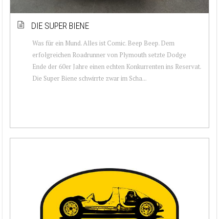
DIE SUPER BIENE
Was für ein Mund. Alles ist Comic. Beep Beep. Dem
erfolgreichen Roadrunner von Plymouth setzte Dodge
Ende der 60er Jahre einen echten Konkurrenten ins Reservat.
Die Super Biene schwirrte zwar im Scha...