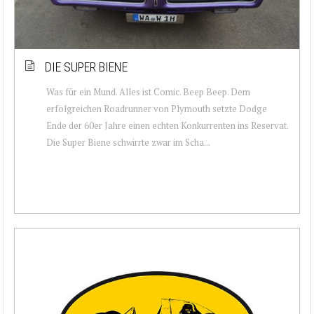
DIE SUPER BIENE
Was für ein Mund. Alles ist Comic. Beep Beep. Dem
erfolgreichen Roadrunner von Plymouth setzte Dodge
Ende der 60er Jahre einen echten Konkurrenten ins Reservat.
Die Super Biene schwirrte zwar im Scha...