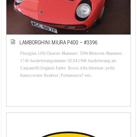
LAMBORGHINI MIURA P400 – #3396
Plexiglas 150) Chassis-Nummer: 3396 Motoren-Nummer:
1745 Auslieferungsdatum: 02.04.1968 Auslieferung an:
Carpanelli Original-Farbe: Rosso Alfa Interieur: pella
bianca erster Besitzer: Portanouva? wei...