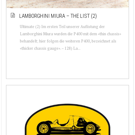
LAMBORGHINI MIURA – THE LIST (2)
Ultimate (2) Im ersten Teil unserer Auflistung der
Lamborghini Miura wurden die P400 mit dem «thin chassis»
behandelt; hier folgen die weiteren P400, bezeichnet als
«thicker chassis gauge». – 128) La...