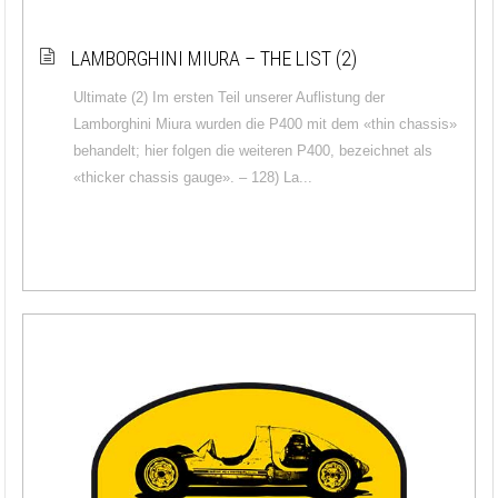
LAMBORGHINI MIURA – THE LIST (2)
Ultimate (2) Im ersten Teil unserer Auflistung der
Lamborghini Miura wurden die P400 mit dem «thin chassis»
behandelt; hier folgen die weiteren P400, bezeichnet als
«thicker chassis gauge». – 128) La...