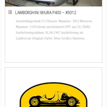
LAMBORGHINI MIURA P400 – #3012
Ausstellungsstück 17) Chassis-Nummer: 3012 Motoren-
Nummer: 1103 (heute anscheinend 1097 aus 21) 3000)
Auslieferungsdatum: 01.06.1967 Auslieferung an:
Lamborcar Original-Farbe: Bleu Acrilico Interieur...