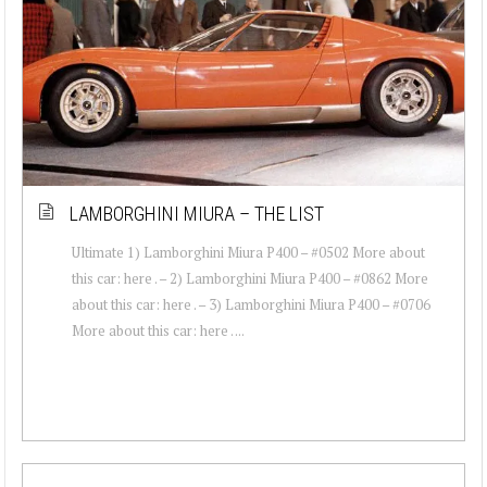
LAMBORGHINI MIURA – THE LIST
Ultimate 1) Lamborghini Miura P400 – #0502 More about
this car: here . – 2) Lamborghini Miura P400 – #0862 More
about this car: here . – 3) Lamborghini Miura P400 – #0706
More about this car: here . ...