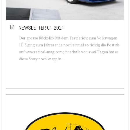
NEWSLETTER 01-2021
Der grosse Rückblick Mit dem Testbericht zum Volkswagen
ID.3 ging zum Jahresende noch einmal so richtig die Post ab
auf www.radical-mag.com; innerhalb von zwei Tagen hat es
diese Story noch knapp in ...