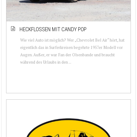
HECKFLOSSEN MIT CANDY POP
Wie viel Auto ist möglich? Wer „Chevrolet Bel Air“ hört, hat
eigentlich das in Surferkreisen begehrte 1957er Modell vor
Augen. Außer, er war Fan der Olsenbande und braucht
während des Urlaubs in den ...