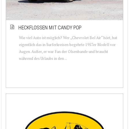
HECKFLOSSEN MIT CANDY POP
Wie viel Auto ist möglich? Wer „Chevrolet Bel Air“ hört, hat
eigentlich das in Surferkreisen begehrte 1957er Modell vor
Augen. Außer, er war Fan der Olsenbande und braucht
während des Urlaubs in den ...