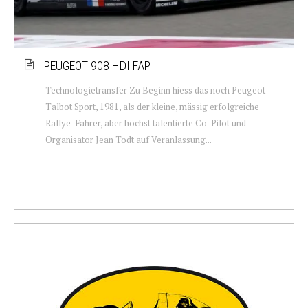
PEUGEOT 908 HDI FAP
Technologietransfer Zu Beginn hiess das noch Peugeot
Talbot Sport, 1981, als der kleine, mässig erfolgreiche
Rallye-Fahrer, aber höchst talentierte Co-Pilot und
Organisator Jean Todt auf Veranlassung...