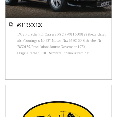
#9113600128
1972 Porsche 911 Carrera RS 2.7 #9113600128 (bezeichnet
als «Touring»): M472*. Motor-Nr.: 6630130, Getriebe-Nr:
7830135. Produktionsdatum: November 1972.
Originalfarbe*: 1010 Schwarz Innenausstattung...