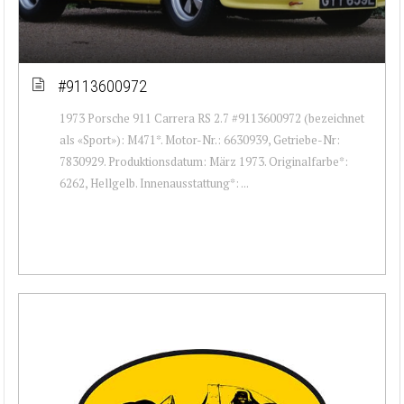
#9113600972
1973 Porsche 911 Carrera RS 2.7 #9113600972 (bezeichnet
als «Sport»): M471*. Motor-Nr.: 6630939, Getriebe-Nr:
7830929. Produktionsdatum: März 1973. Originalfarbe*:
6262, Hellgelb. Innenausstattung*: ...