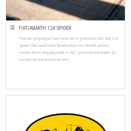
FIAT/ABARTH 124 SPIDER
Von uns gegangen Ganz leise ist er gestorben, der Fiat 124
Spider. Und auch seine Brüderchen von Abarth sind tot
(wobei deren Abgang nicht so leis‘ gewesen sein kann). Es
werden da und dort noch welc...