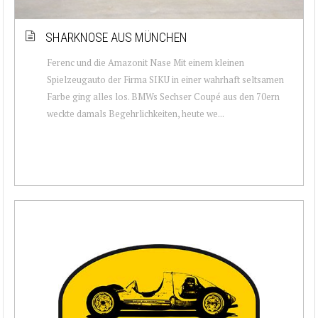
SHARKNOSE AUS MÜNCHEN
Ferenc und die Amazonit Nase Mit einem kleinen
Spielzeugauto der Firma SIKU in einer wahrhaft seltsamen
Farbe ging alles los. BMWs Sechser Coupé aus den 70ern
weckte damals Begehrlichkeiten, heute we...