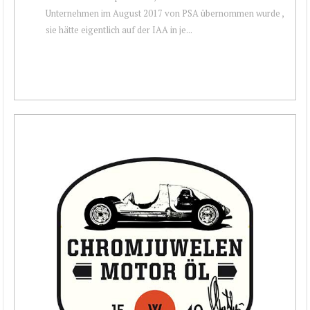
Unternehmen im August 2017 von PSA übernommen wurde ,
sie hätte eigentlich auf der IAA in je...