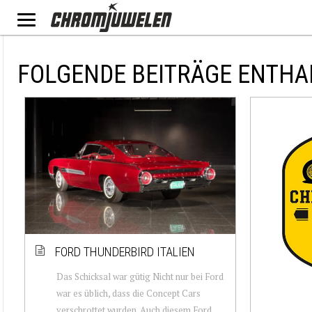
FOLGENDE BEITRÄGE ENTHA
FORD THUNDERBIRD ITALIEN
Das Schicksal war gütig Nicht nur bei Ford
war es üblich, dass die Concept Cars
verschrottet wurden. Auch diesem Ford