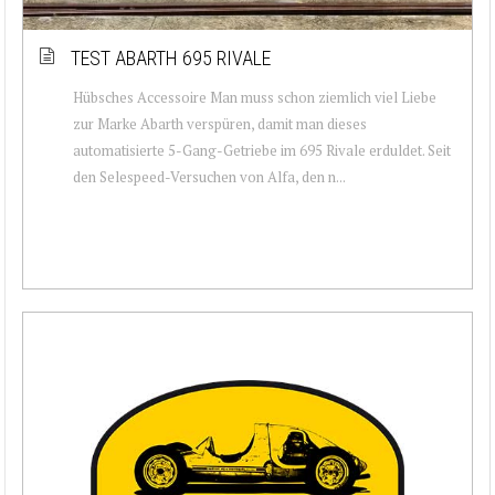
TEST ABARTH 695 RIVALE
Hübsches Accessoire Man muss schon ziemlich viel Liebe
zur Marke Abarth verspüren, damit man dieses
automatisierte 5-Gang-Getriebe im 695 Rivale erduldet. Seit
den Selespeed-Versuchen von Alfa, den n...