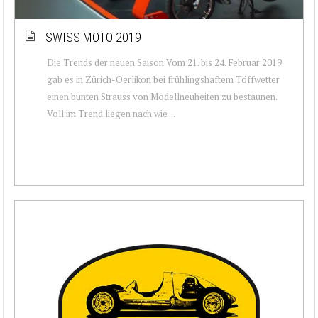
SWISS MOTO 2019
Die Trends der neuen Saison Vom 21. bis 24. Februar 2019
gab es in Zürich-Oerlikon bei frühlingshaftem Töffwetter
einen bunten Strauss von Modellneuheiten zu bestaunen.
Voll im Trend liegen nach wie ...