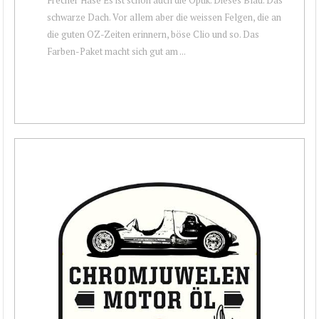
schwarze Dach. Vor allem aber die weissen Felgen, die an
die guten OZ-Zeiten erinnern, böse Clio und so. Das
Farben-Paket macht sich gut am ...