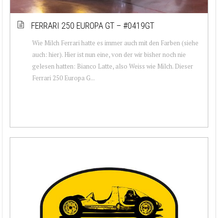
FERRARI 250 EUROPA GT – #0419GT
Wie Milch Ferrari hatte es immer auch mit den Farben (siehe
auch: hier). Hier ist nun eine, von der wir bisher noch nie
gelesen hatten: Bianco Latte, also Weiss wie Milch. Dieser
Ferrari 250 Europa G...