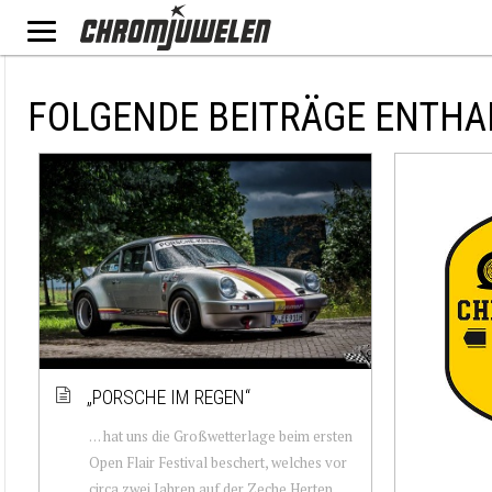
FOLGENDE BEITRÄGE ENTHA
„PORSCHE IM REGEN“
… hat uns die Großwetterlage beim ersten
Open Flair Festival beschert, welches vor
circa zwei Jahren auf der Zeche Herten