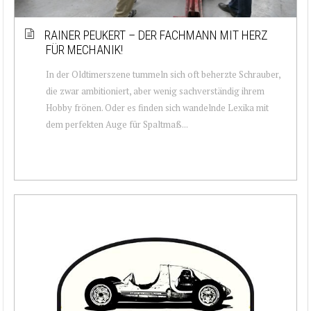
RAINER PEUKERT – DER FACHMANN MIT HERZ
FÜR MECHANIK!
In der Oldtimerszene tummeln sich oft beherzte Schrauber,
die zwar ambitioniert, aber wenig sachverständig ihrem
Hobby frönen. Oder es finden sich wandelnde Lexika mit
dem perfekten Auge für Spaltmaß...