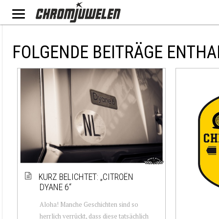
FOLGENDE BEITRÄGE ENTHA
KURZ BELICHTET: „CITROËN
DYANE 6“
Aloha! Manche Geschichten sind so
herrlich verrückt, dass diese tatsächlich