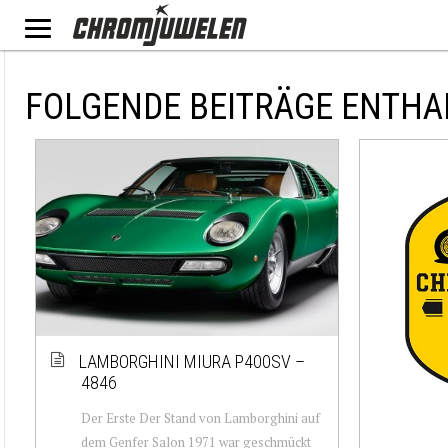
FOLGENDE BEITRÄGE ENTHAL
LAMBORGHINI MIURA P400SV –
4846
Der Erste Der Stand von Lamborghini auf
dem Genfer Salon 1971 war geschmückt