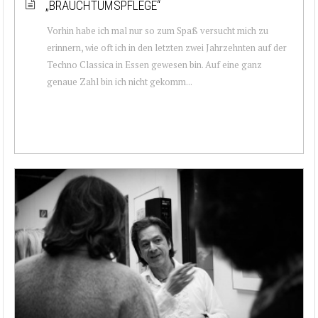
„BRAUCHTUMSPFLEGE“
Vorhin habe ich mal nur so zum Spaß versucht mich zu
erinnern, wie oft ich in den letzten zwei Jahrzehnten auf der
Techno Classica in Essen gewesen bin. Auf eine ganz
genaue Zahl bin ich nicht gekomm...