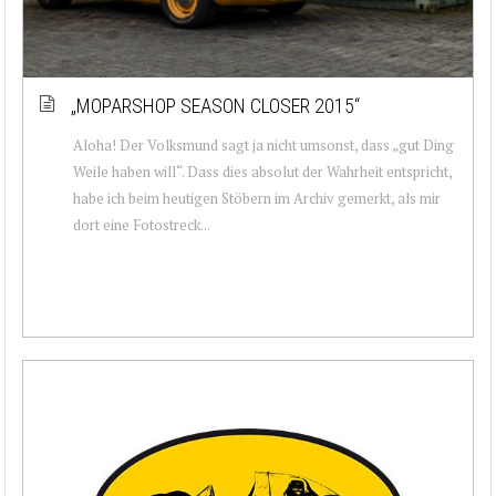
„MOPARSHOP SEASON CLOSER 2015“
Aloha! Der Volksmund sagt ja nicht umsonst, dass „gut Ding
Weile haben will“. Dass dies absolut der Wahrheit entspricht,
habe ich beim heutigen Stöbern im Archiv gemerkt, als mir
dort eine Fotostreck...