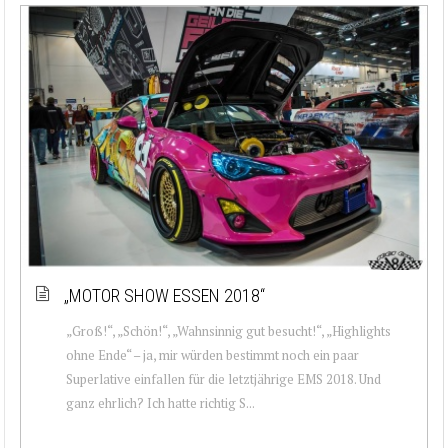
„MOTOR SHOW ESSEN 2018“
„Groß!“, „Schön!“, „Wahnsinnig gut besucht!“, „Highlights
ohne Ende“ – ja, mir würden bestimmt noch ein paar
Superlative einfallen für die letztjährige EMS 2018. Und
ganz ehrlich? Ich hatte richtig S...