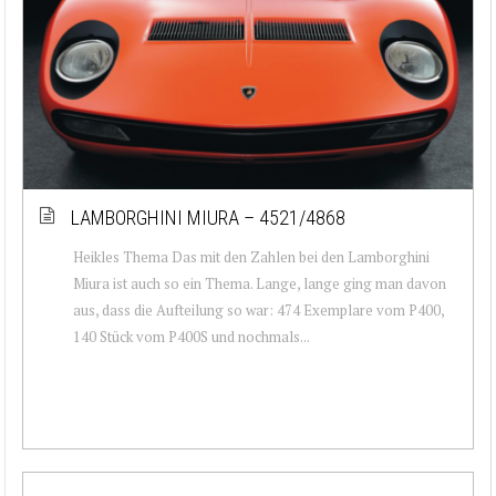
LAMBORGHINI MIURA – 4521/4868
Heikles Thema Das mit den Zahlen bei den Lamborghini
Miura ist auch so ein Thema. Lange, lange ging man davon
aus, dass die Aufteilung so war: 474 Exemplare vom P400,
140 Stück vom P400S und nochmals...