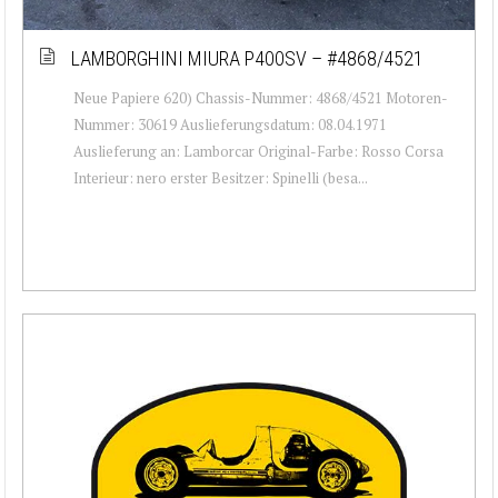
LAMBORGHINI MIURA P400SV – #4868/4521
Neue Papiere 620) Chassis-Nummer: 4868/4521 Motoren-
Nummer: 30619 Auslieferungsdatum: 08.04.1971
Auslieferung an: Lamborcar Original-Farbe: Rosso Corsa
Interieur: nero erster Besitzer: Spinelli (besa...