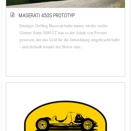
MASERATI 450S PROTOTYP
Eineiiger Drilling Maserati hatte immer wieder reiche
Gönner. Beim 5000 GT war es der Schah von Persien
gewesen, der das Geld für die Entwicklung eingebracht hatte
– und deshalb konnte der Motor eine...