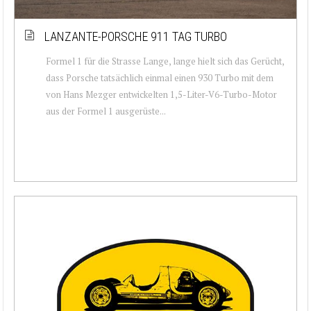
LANZANTE-PORSCHE 911 TAG TURBO
Formel 1 für die Strasse Lange, lange hielt sich das Gerücht,
dass Porsche tatsächlich einmal einen 930 Turbo mit dem
von Hans Mezger entwickelten 1,5-Liter-V6-Turbo-Motor
aus der Formel 1 ausgerüste...