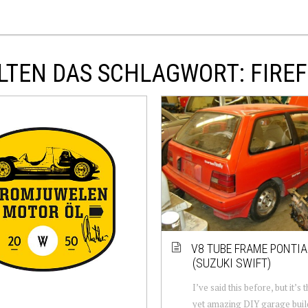
LTEN DAS SCHLAGWORT: FIREF
V8 TUBE FRAME PONTIA
(SUZUKI SWIFT)
I’ve said this before, but it’s
yet amazing DIY garage build