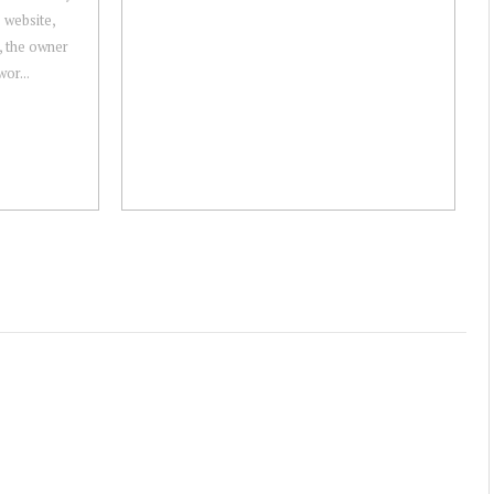
 website,
g, the owner
wor...