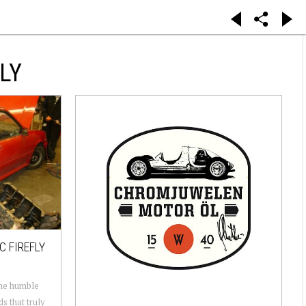
LY
C FIREFLY
 the humble
s that truly