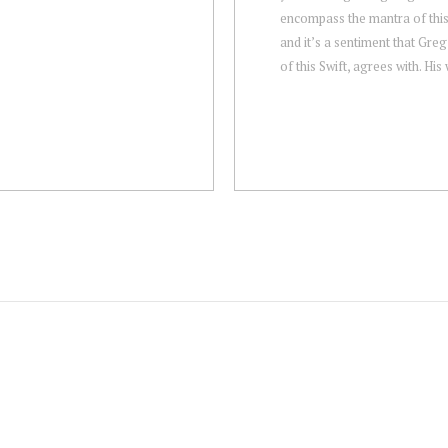
encompass the mantra of this
and it’s a sentiment that Gre
of this Swift, agrees with. His 