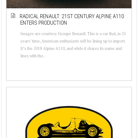
RADICAL RENAULT: 21ST CENTURY ALPINE A110
ENTERS PRODUCTION
Images are courtesy Groupe Renault. This is a car that, in 25
years’ time, American enthusiasts will be lining up to import.
It’s the 2018 Alpine A110, and while it shares its name and
lines with the...