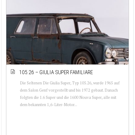
105.26 – GIULIA SUPER FAMILIARE
Die Seltenen Die Giulia Super, Typ 105.26, wurde 1965 auf
dem Salon Genf vorgestellt und bis 1972 gebaut. Danach
folgten die 1.6 Super und die 1600 Nouva Super, alle mit
dem bekannten 1,6-Liter-Motor...