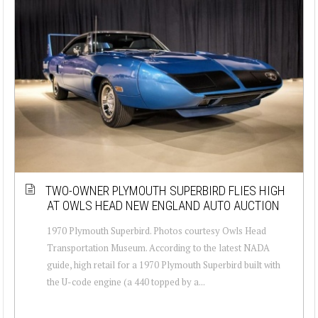
TWO-OWNER PLYMOUTH SUPERBIRD FLIES HIGH
AT OWLS HEAD NEW ENGLAND AUTO AUCTION
1970 Plymouth Superbird. Photos courtesy Owls Head
Transportation Museum. According to the latest NADA
guide, high retail for a 1970 Plymouth Superbird built with
the U-code engine (a 440 topped by a...