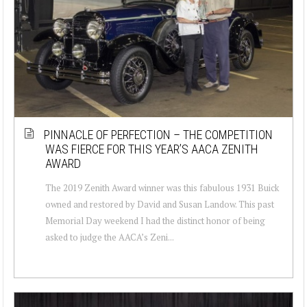
PINNACLE OF PERFECTION – THE COMPETITION
WAS FIERCE FOR THIS YEAR’S AACA ZENITH
AWARD
The 2019 Zenith Award winner was this fabulous 1931 Buick
owned and restored by David and Susan Landow. This past
Memorial Day weekend I had the distinct honor of being
asked to judge the AACA’s Zeni...