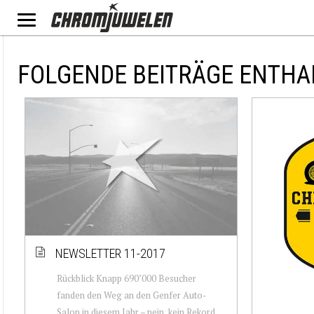
FOLGENDE BEITRÄGE ENTHAL
NEWSLETTER 11-2017
Rückblick Knapp 690’000 Besucher
fanden den Weg an den Genfer Auto-
Salon in diesem Jahr – nein, kein Rekord.