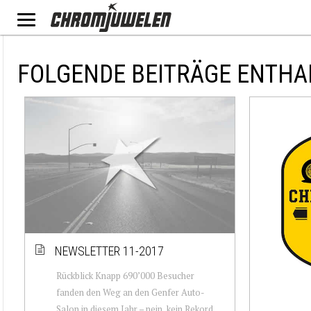
FOLGENDE BEITRÄGE ENTHA
NEWSLETTER 11-2017
Rückblick Knapp 690’000 Besucher
fanden den Weg an den Genfer Auto-
Salon in diesem Jahr – nein, kein Rekord.