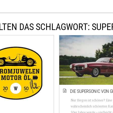
LTEN DAS SCHLAGWORT: SUPE
DIE SUPERSONIC VON G
Nur fliegen ist schöner? Eine
wahrscheinlich schönsten Kar
50er Jahre wurde – vielleicht