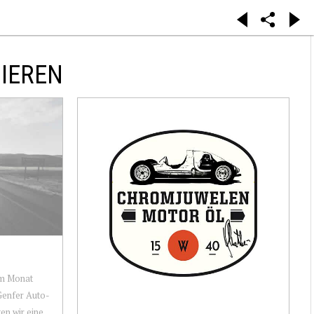
IEREN
em Monat
 Genfer Auto-
en wir eine