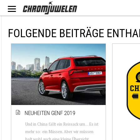
FOLGENDE BEITRÄGE ENTHA
NEUHEITEN GENF 2019
Und in China fällt ein Reissack um… Es ist
mehr so: ein Müssen. Aber wir müssen
halt wohl auch eine kleine Übersicht