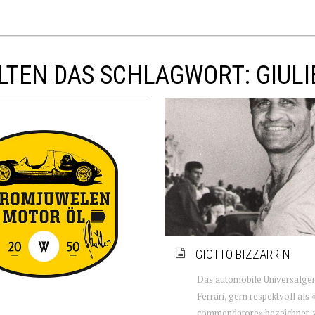
LTEN DAS SCHLAGWORT: GIULI
GIOTTO BIZZARRINI
Das automobile Universalge
Ferrari, gern respektvoll als «
commendatore» bezeichnet, 