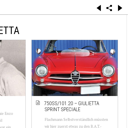
ETTA
750SS/101.20 – GIULIETTA
SPRINT SPECIALE
nie Enzo
Flachmann Selbstverständlich müssten
il
wir hier zuerst etwas zu den B.A.T.-
war ein