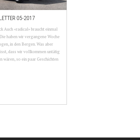
ETTER 05-2017
ck Auch «radical» braucht einmal
 Die haben wir vergangene Woche
gen, in den Bergen. Was aber
eisst, dass wir vollkommen untätig
 wären, so ein paar Geschichten