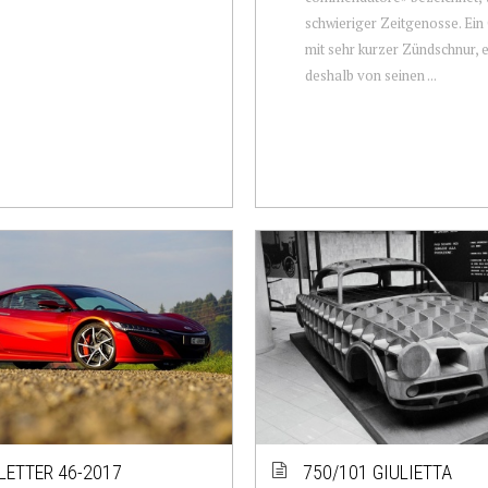
schwieriger Zeitgenosse. Ein
mit sehr kurzer Zündschnur, 
deshalb von seinen ...
ETTER 46-2017
750/101 GIULIETTA