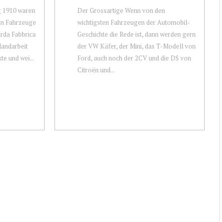
g 1910 waren
Der Grossartige Wenn von den
ten Fahrzeuge
wichtigsten Fahrzeugen der Automobil-
rda Fabbrica
Geschichte die Rede ist, dann werden gern
Handarbeit
der VW Käfer, der Mini, das T-Modell von
te und wei...
Ford, auch noch der 2CV und die DS von
Citroën und...