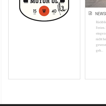
NEWSL
Rückbli
Ferien.
eingezo
nicht h
gewesen
geh...