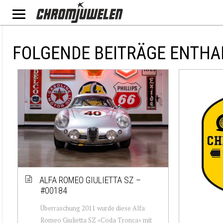
FOLGENDE BEITRÄGE ENTHA
ALFA ROMEO GIULIETTA SZ –
#00184
Überraschung 2011 wurde diese Alfa
Romeo Giulietta SZ «Coda Tronca» mit