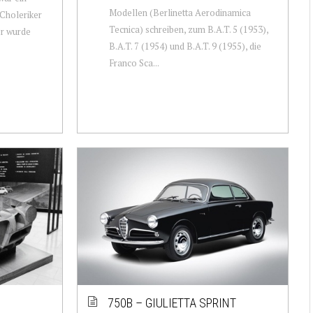
Modellen (Berlinetta Aerodinamica
 Choleriker
Tecnica) schreiben, zum B.A.T. 5 (1953),
er wurde
B.A.T. 7 (1954) und B.A.T. 9 (1955), die
Franco Sca...
750B – GIULIETTA SPRINT