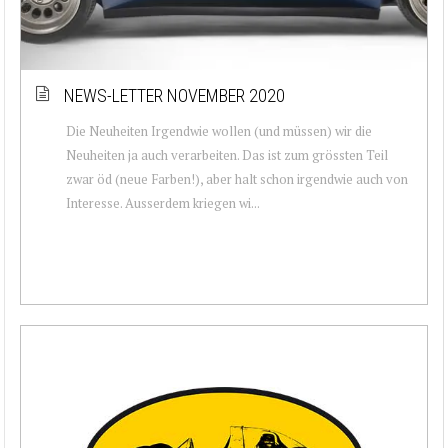
NEWS-LETTER NOVEMBER 2020
Die Neuheiten Irgendwie wollen (und müssen) wir die
Neuheiten ja auch verarbeiten. Das ist zum grössten Teil
zwar öd (neue Farben!), aber halt schon irgendwie auch von
Interesse. Ausserdem kriegen wi...