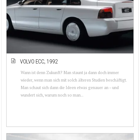
VOLVO ECC, 1992
Wann ist denn Zukunft? Man staunt ja dann doch immer
wieder, wenn man sich mit solch älteren Studien beschäftigt.
Man schaut sich dann die Ideen etwas genauer an – und
wundert sich, warum noch so man...