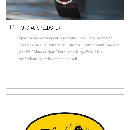
FORD 40 SPEEDSTER
Spielsachen Anfang der 30er hatte Edsel Ford, Sohn von
Henry Ford, eine Reise durch Europa unternommen. Wie sich
das für Söhne reicher Eltern damals gehörte. Als er
zurückkam, bestellte er den damali...