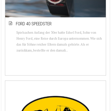
FORD 40 SPEEDSTER
Spielsachen Anfang der 30er hatte Edsel Ford, Sohn von
Henry Ford, eine Reise durch Europa unternommen. Wie sich
das für Söhne reicher Eltern damals gehörte. Als er
zurückkam, bestellte er den damali...