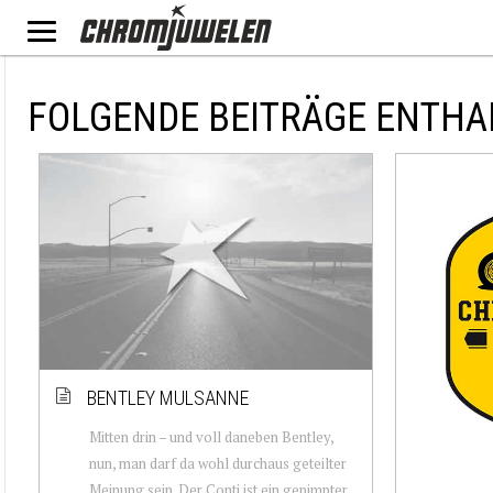
FOLGENDE BEITRÄGE ENTHA
BENTLEY MULSANNE
Mitten drin – und voll daneben Bentley,
nun, man darf da wohl durchaus geteilter
Meinung sein. Der Conti ist ein gepimpter