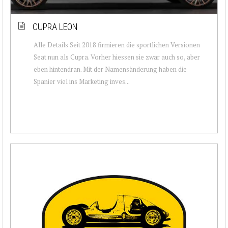
CUPRA LEON
Alle Details Seit 2018 firmieren die sportlichen Versionen
Seat nun als Cupra. Vorher hiessen sie zwar auch so, aber
eben hintendran. Mit der Namensänderung haben die
Spanier viel ins Marketing inves...