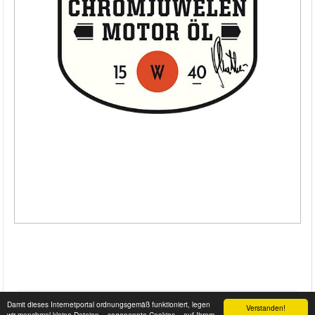
Damit dieses Internetportal ordnungsgemäß funktioniert, legen
Verstanden!
wir manchmal kleine Dateien – sogenannte Cookies – auf Ihrem