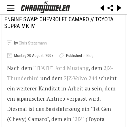
ENGINE SWAP: CHEVROLET CAMARO // TOYOTA
SUPRA MK IV
by
Chris Stegemann
Montag 20 August, 2007
Published in
Blog
Nach dem
''TFATF'' Ford Mustang
, dem
2JZ-
Thunderbird
und dem
2JZ-Volvo 244
scheint
ein weiterer Kanditat in Arbeit zu sein, dem
ein japanischer Antrieb verpasst wird.
Diesmal ist das Basisfahrzeug ein "1st Gen
(Chevy) Camaro", dem ein "
2JZ
" (Toyota