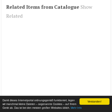
Related Items from Catalogue
Show
Related
Damit dieses Internetportal ordnungsgemäß funktioniert, legen
Verstanden!
wir manchmal kleine Dateien – sogenannte Cookies – auf Ihrem
Gerät ab. Das ist bei den meisten großen Websites üblich.
Mehr Info