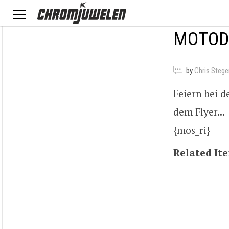
MOTOD
by
Chris Steg
Feiern bei 
dem Flyer...
{mos_ri}
Related It