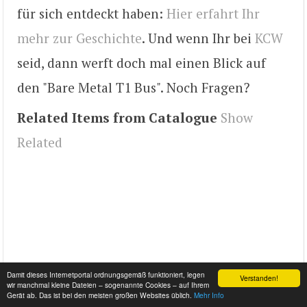
für sich entdeckt haben:
Hier erfahrt Ihr
mehr zur Geschichte
. Und wenn Ihr bei
KCW
seid, dann werft doch mal einen Blick auf
den "Bare Metal T1 Bus". Noch Fragen?
Related Items from Catalogue
Show
Related
Damit dieses Internetportal ordnungsgemäß funktioniert, legen
Verstanden!
wir manchmal kleine Dateien – sogenannte Cookies – auf Ihrem
Gerät ab. Das ist bei den meisten großen Websites üblich.
Mehr Info