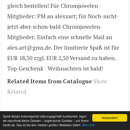
gleich bestellen! Für Chromjuwelen-
Mitglieder: PM an alexxart; für Noch-nicht-
jetzt-aber-schon-bald-Chromjuwelen-
Mitglieder: Einfach eine schnelle Mail an
alex.art@gmx.de. Der limitierte Spaß ist für
EUR 18,50 zzgl. EUR 2,50 Versand zu haben.
Top-Geschenk - Weihnachten ist bald!
Related Items from Catalogue
Show
Related
Damit dieses Internetportal ordnungsgemäß funktioniert, legen
Verstanden!
wir manchmal kleine Dateien – sogenannte Cookies – auf Ihrem
Gerät ab. Das ist bei den meisten großen Websites üblich.
Mehr Info