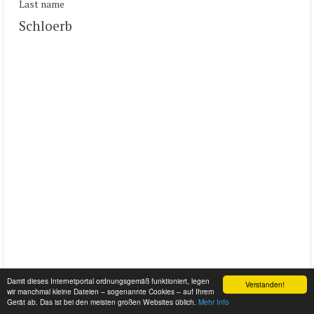
Last name
Schloerb
Damit dieses Internetportal ordnungsgemäß funktioniert, legen
Verstanden!
wir manchmal kleine Dateien – sogenannte Cookies – auf Ihrem
Gerät ab. Das ist bei den meisten großen Websites üblich.
Mehr Info