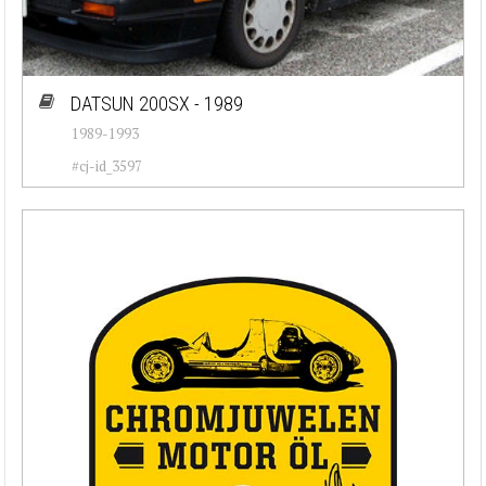
DATSUN 200SX - 1989
1989-1993
#cj-id_3597